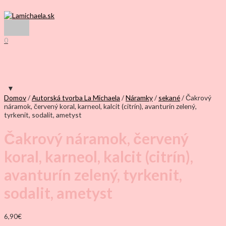
Preskočiť
na
obsah
Hlavné
Menu
0
Domov
/
Autorská tvorba La Michaela
/
Náramky
/
sekané
/ Čakrový
náramok, červený koral, karneol, kalcit (citrín), avanturín zelený,
tyrkenit, sodalit, ametyst
Čakrový náramok, červený
koral, karneol, kalcit (citrín),
avanturín zelený, tyrkenit,
sodalit, ametyst
6,90
€