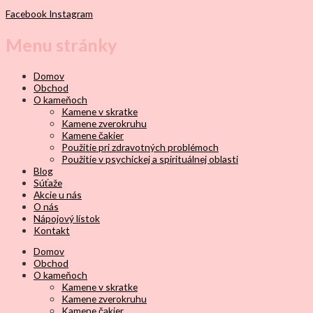
Facebook
Instagram
Menu stránky
Domov
Obchod
O kameňoch
Kamene v skratke
Kamene zverokruhu
Kamene čakier
Použitie pri zdravotných problémoch
Použitie v psychickej a spirituálnej oblasti
Blog
Súťaže
Akcie u nás
O nás
Nápojový lístok
Kontakt
Domov
Obchod
O kameňoch
Kamene v skratke
Kamene zverokruhu
Kamene čakier