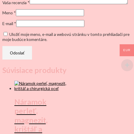
Vaša recenzia
*
Meno
*
E-mail
*
Uložiť moje meno, e-mail a webovú stránku v tomto prehliadači pre
moje budúce komentáre.
EUR
Súvisiace produkty
Náramok
perleť,
magnezit,
krištáľ a