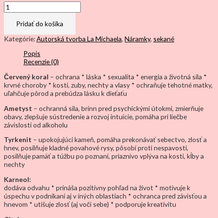
množstvo
Čakrový
náramok,
Pridať do košíka
červený
koral,
Kategórie:
Autorská tvorba La Michaela
,
Náramky
,
sekané
karneol,
Popis
kalcit
Recenzie (0)
(citrín),
avanturín
Červený koral
– ochrana * láska * sexualita * energia a životná sila *
zelený,
krvné choroby * kosti, zuby, nechty a vlasy * ochraňuje tehotné matky,
tyrkenit,
uľahčuje pôrod a prebúdza lásku k dieťaťu
sodalit,
ametyst
Ametyst
– ochranná sila, brinn pred psychickými útokmi, zmierňuje
obavy, zlepšuje sústredenie a rozvoj intuície, pomáha pri liečbe
závislosti od alkoholu
Tyrkenit
– upokojujúci kameň, pomáha prekonávať sebectvo, zlosť a
hnev, posilňuje kladné povahové rysy, pôsobí proti nespavosti,
posilňuje pamäť a túžbu po poznaní, priaznivo vplýva na kosti, kĺby a
nechty
Karneol:
dodáva odvahu * prináša pozitívny pohľad na život * motivuje k
úspechu v podnikaní aj v iných oblastiach * ochranca pred závisťou a
hnevom * utišuje zlosť (aj voči sebe) * podporuje kreativitu