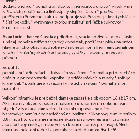
Citrín:
dodáva energiu * pomáha pri depresii, nervozite a únave * vhodný pri
zažívacích problémoch a lieči zápaly slepého čreva * používa sa k
prečisteniu črevného traktu a podporuje vylučovanie jedovatých látok
* čistí pokožku* vyrovnáva tvorbu inzulínu* pri liečbe cukrovky *
kameň hojnosti
Avanturín
– kameň šťastia a príležitosti, vracia do života radosť, lásku
a nádej, pomáha znižovať vysoký krvný tlak, pozitívne vplýva na srdce,
hlavne pri chorobách spôsobených stresom, pri silnom emocionálnom
zaťažení, zmierňuje kožné ochorenia, vyrážky a ekzémy nervového
pôvodu
Sodalit:
pomáha pri ťažkostiach s tráviacim systémom * pomáha pri poruchách
spánku a pri nedostatku vápnika * potláča infekcie a zápaly * znižuje
krvný tlak * posilňuje a vyvažuje lymfatický systém * pomáha aj pri
nadváhe
Veľkosť náramku je pre bežné dámske zápästie s obvodom 16 až 17 cm.
Ak máte iný obvod zápästie, napíšte do poznámky pri dokončovaní
objednávky a rada vám veľkosť náramku upravím na mieru.
Náramok je nami ručne navlečený na kvalitnej silikónovej gumke hrúbky
0,8 mm, s ktorou máme najlepšie skúsenosti (pevnejšia a trvácnejšia
ako ploché gumičky, na ktorých sa bežne náramky predávajú). Nech
vám náramok robí radosť a pomáha v každodennom živote ❤