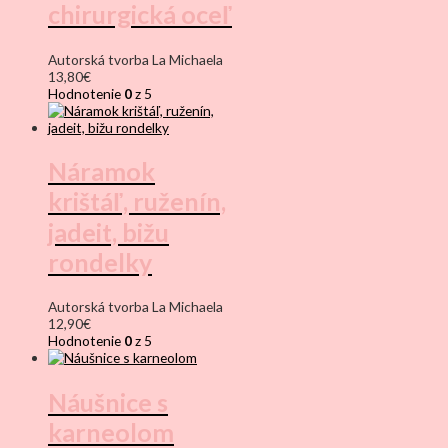
chirurgická oceľ
Autorská tvorba La Michaela
13,80
€
Hodnotenie
0
z 5
Náramok
krištáľ, ruženín,
jadeit, bižu
rondelky
Autorská tvorba La Michaela
12,90
€
Hodnotenie
0
z 5
Náušnice s
karneolom