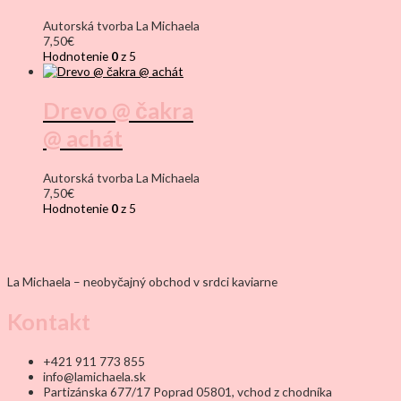
Autorská tvorba La Michaela
7,50
€
Hodnotenie
0
z 5
Drevo @ čakra
@ achát
Autorská tvorba La Michaela
7,50
€
Hodnotenie
0
z 5
La Michaela – neobyčajný obchod v srdci kaviarne
Kontakt
+421 911 773 855
info@lamichaela.sk
Partizánska 677/17 Poprad 05801, vchod z chodníka