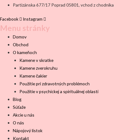
Partizánska 677/17 Poprad 05801, vchod z chodníka
Facebook
Instagram
Menu stránky
Domov
Obchod
O kameňoch
Kamene v skratke
Kamene zverokruhu
Kamene čakier
Použitie pri zdravotných problémoch
Použitie v psychickej a spirituálnej oblasti
Blog
Súťaže
Akcie u nás
O nás
Nápojový lístok
Kontakt