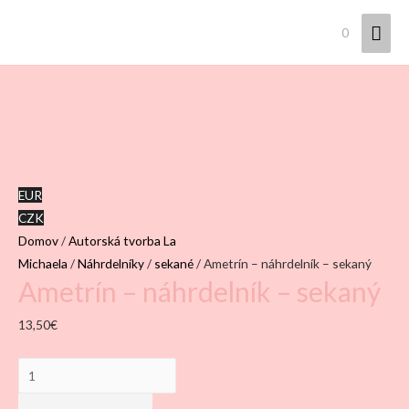
Hla
0
Men
EUR
CZK
Domov
/
Autorská tvorba La
Michaela
/
Náhrdelníky
/
sekané
/ Ametrín – náhrdelník – sekaný
Ametrín – náhrdelník – sekaný
13,50
€
množstvo
Ametrín