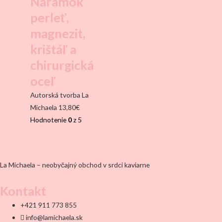
Náramok
perleť,
magnezit,
krištáľ a
chirurgická
oceľ
Autorská tvorba La
Michaela
13,80
€
Hodnotenie
0
z 5
La Michaela – neobyčajný obchod v srdci kaviarne
Kontakt
+421 911 773 855
info@lamichaela.sk