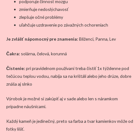
podporuje činnosť mozgu
zmierňuje nedoslýchavosť
zlepšuje očné problémy
uľahčuje uzdravenie po závažných ochoreniach
Je zvlášť nápomocný pre znamenia:
Blíženci, Panna, Lev
Čakra:
solárna, čelová, korunná
Čistenie:
pri pravidelnom používaní treba čistiť 1x týždenne pod
tečúcou teplou vodou, nabíja sa na krištáli alebo jeho drúze, dobre
znáša aj slnko
Výrobok je možné si zakúpiť aj v sade alebo len s náramkom
prípadne náušnicami.
Každý kameň je jedinečný, preto sa farba a tvar kamienkov môže od
fotky líšiť.