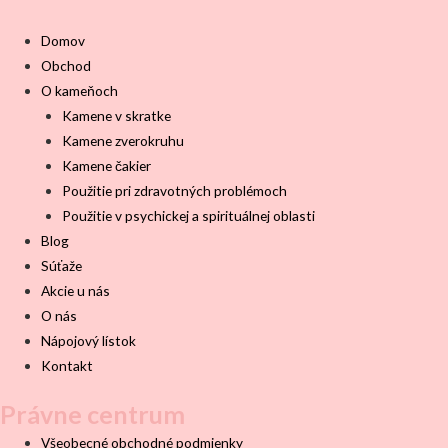
Domov
Obchod
O kameňoch
Kamene v skratke
Kamene zverokruhu
Kamene čakier
Použitie pri zdravotných problémoch
Použitie v psychickej a spirituálnej oblasti
Blog
Súťaže
Akcie u nás
O nás
Nápojový lístok
Kontakt
Právne centrum
Všeobecné obchodné podmienky