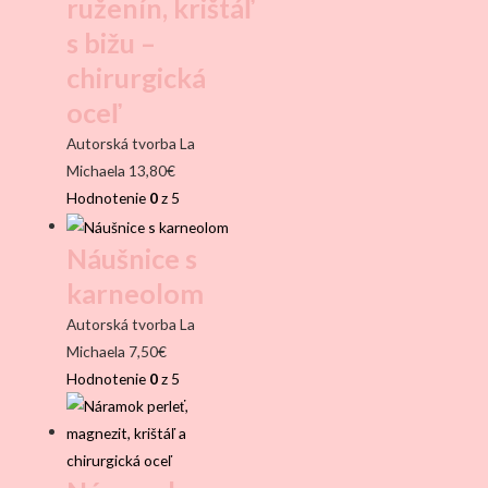
ruženín, krištáľ
s bižu –
chirurgická
oceľ
Autorská tvorba La
Michaela
13,80
€
Hodnotenie
0
z 5
Náušnice s
karneolom
Autorská tvorba La
Michaela
7,50
€
Hodnotenie
0
z 5