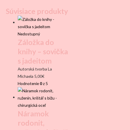
Súvisiace produkty
Nedostupný
Záložka do
knihy – sovička
s jadeitom
Autorská tvorba La
Michaela
5,00
€
Hodnotenie
0
z 5
Náramok
rodonit,