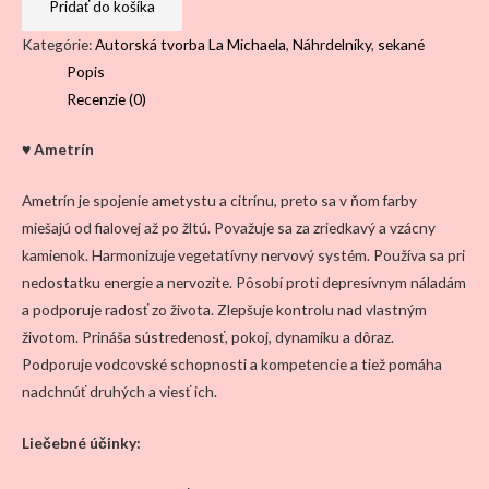
-
Pridať do košíka
náhrdelník
Kategórie:
Autorská tvorba La Michaela
,
Náhrdelníky
,
sekané
-
Popis
sekaný
Recenzie (0)
♥ Ametrín
Ametrín je spojenie ametystu a citrínu, preto sa v ňom farby
miešajú od fialovej až po žltú. Považuje sa za zriedkavý a vzácny
kamienok. Harmonizuje vegetatívny nervový systém. Používa sa pri
nedostatku energie a nervozite. Pôsobí proti depresívnym náladám
a podporuje radosť zo života. Zlepšuje kontrolu nad vlastným
životom. Prináša sústredenosť, pokoj, dynamiku a dôraz.
Podporuje vodcovské schopnosti a kompetencie a tiež pomáha
nadchnúť druhých a viesť ich.
Liečebné účinky: