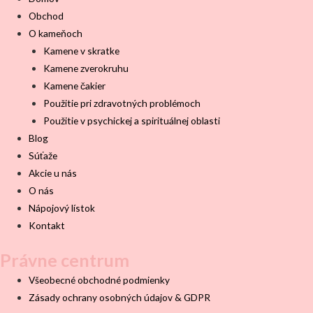
Obchod
O kameňoch
Kamene v skratke
Kamene zverokruhu
Kamene čakier
Použitie pri zdravotných problémoch
Použitie v psychickej a spirituálnej oblasti
Blog
Súťaže
Akcie u nás
O nás
Nápojový lístok
Kontakt
Právne centrum
Všeobecné obchodné podmienky
Zásady ochrany osobných údajov & GDPR