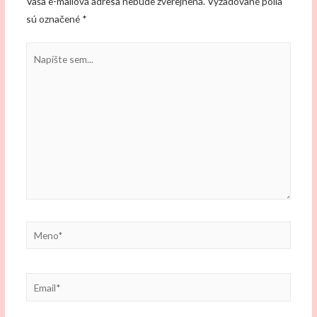
Vaša e-mailová adresa nebude zverejnená.
Vyžadované polia
sú označené
*
Napíšte
sem...
Meno*
Email*