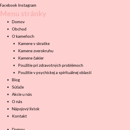
Facebook
Instagram
Menu stránky
Domov
Obchod
O kameňoch
Kamene v skratke
Kamene zverokruhu
Kamene čakier
Použitie pri zdravotných problémoch
Použitie v psychickej a spirituálnej oblasti
Blog
Súťaže
Akcie u nás
O nás
Nápojový lístok
Kontakt
Domov