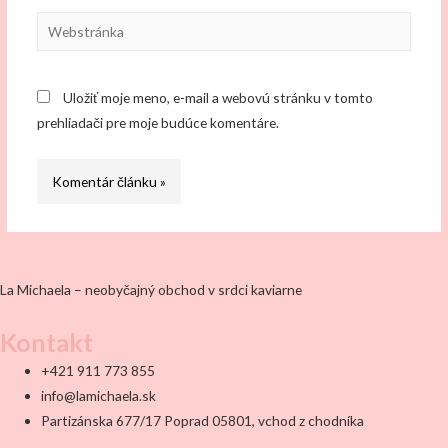
Webstránka
Uložiť moje meno, e-mail a webovú stránku v tomto
prehliadači pre moje budúce komentáre.
La Michaela – neobyčajný obchod v srdci kaviarne
Kontakt
+421 911 773 855
info@lamichaela.sk
Partizánska 677/17 Poprad 05801, vchod z chodníka