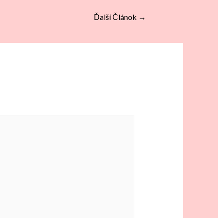
Ďalší Článok
→