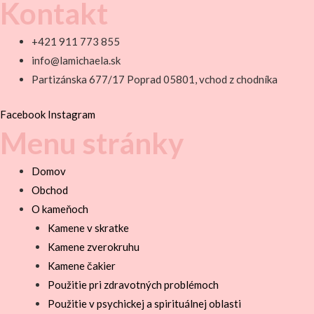
Kontakt
+421 911 773 855
info@lamichaela.sk
Partizánska 677/17 Poprad 05801, vchod z chodníka
Facebook
Instagram
Menu stránky
Domov
Obchod
O kameňoch
Kamene v skratke
Kamene zverokruhu
Kamene čakier
Použitie pri zdravotných problémoch
Použitie v psychickej a spirituálnej oblasti