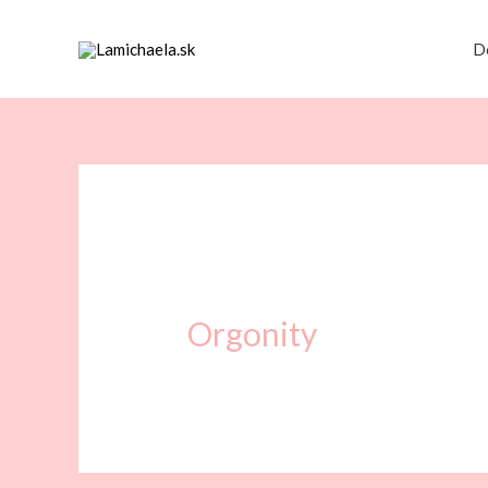
D
Orgonity