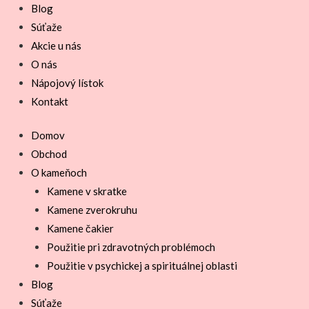
Blog
Súťaže
Akcie u nás
O nás
Nápojový lístok
Kontakt
Domov
Obchod
O kameňoch
Kamene v skratke
Kamene zverokruhu
Kamene čakier
Použitie pri zdravotných problémoch
Použitie v psychickej a spirituálnej oblasti
Blog
Súťaže