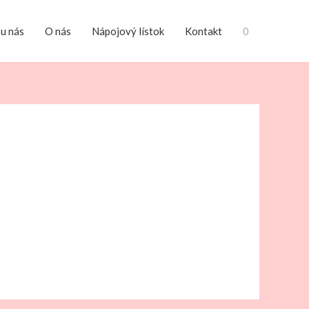
 u nás
O nás
Nápojový lístok
Kontakt
0