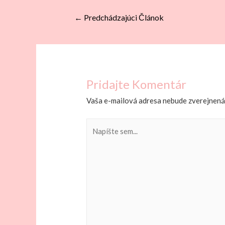
Navigácia
←
Predchádzajúci Článok
v
článku
Pridajte Komentár
Vaša e-mailová adresa nebude zverejnená
Napíšte
sem...