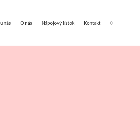
 u nás
O nás
Nápojový lístok
Kontakt
0