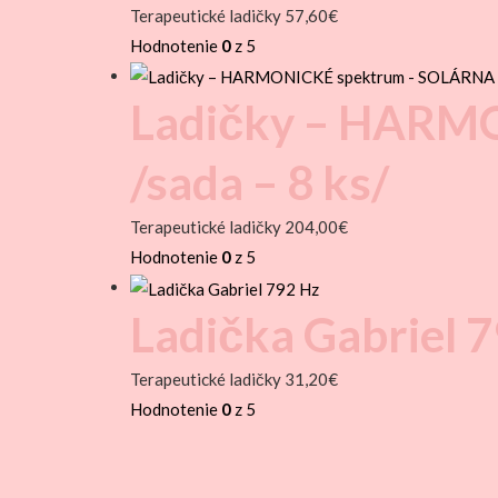
Terapeutické ladičky
57,60
€
Hodnotenie
0
z 5
Ladičky – HARM
/sada – 8 ks/
Terapeutické ladičky
204,00
€
Hodnotenie
0
z 5
Ladička Gabriel 
Terapeutické ladičky
31,20
€
Hodnotenie
0
z 5