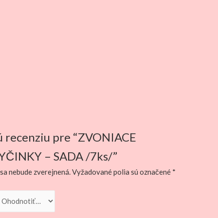
vú recenziu pre “ZVONIACE
ČINKY – SADA /7ks/”
sa nebude zverejnená.
Vyžadované polia sú označené
*