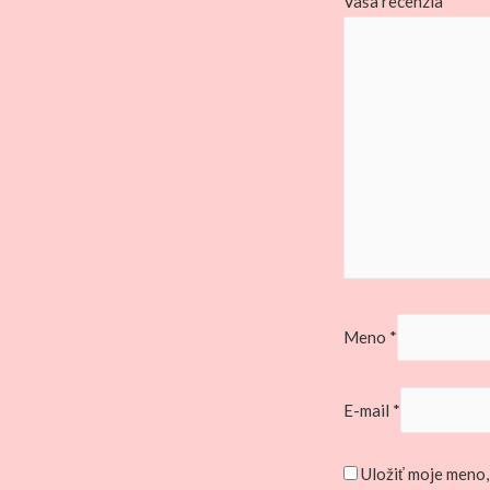
Vaša recenzia
*
Meno
*
E-mail
*
Uložiť moje meno,