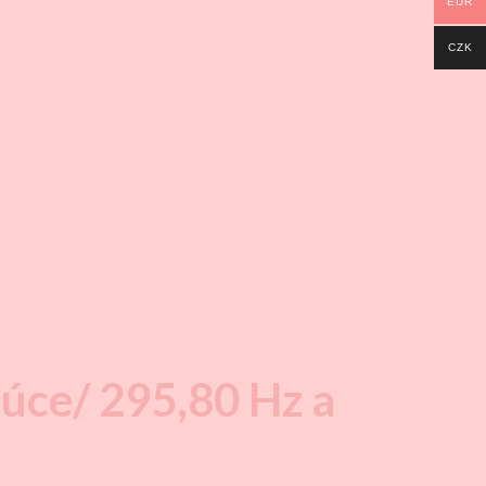
EUR
CZK
úce/ 295,80 Hz a