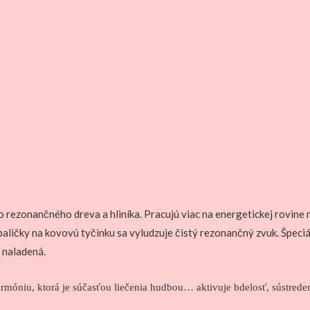
o rezonančného dreva a hliníka. Pracujú viac na energetickej rovine
paličky na kovovú tyčinku sa vyludzuje čistý rezonančný zvuk. Špeci
e naladená.
rmóniu, ktorá je súčasťou liečenia hudbou… aktivuje bdelosť, sústredeni