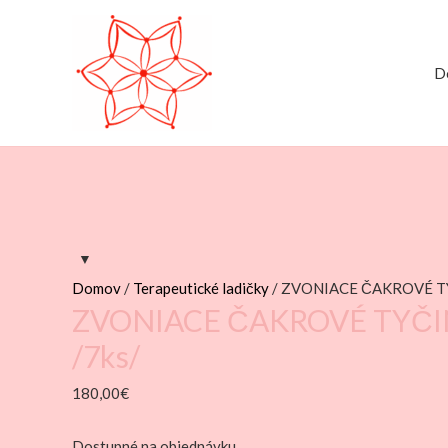
D
Domov
/
Terapeutické ladičky
/ ZVONIACE ČAKROVÉ TY
ZVONIACE ČAKROVÉ TYČI
/7ks/
180,00
€
Dostupné na objednávku