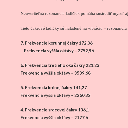
Neuveriteľná rezonancia ladičiek pomáha sústrediť myseľ aj 
Tieto čakrové ladičky sú naladené na vibráciu – rezonanciu 
7. Frekvencie korunnej čakry 172,06
Frekvencia vyššia
oktávy
–
2752,96
6. Frekvencia
tretieho
oka
čakry
221.23
Frekvencia vyššia
oktávy
–
3539,68
5. Frekvencia krčnej čakry
141,27
Frekvencia vyššia
oktávy
–
2260,32
4.
Frekvencie
srdcovej čakry
136,1
Frekvencia vyššia
oktávy
–
2177.6