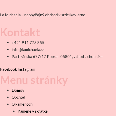
La Michaela – neobyčajný obchod v srdci kaviarne
Kontakt
+421 911 773 855
info@lamichaela.sk
Partizánska 677/17 Poprad 05801, vchod z chodníka
Facebook
Instagram
Menu stránky
Domov
Obchod
O kameňoch
Kamene v skratke