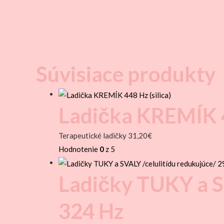
Súvisiace produkty
Ladička KREMÍK 44
Terapeutické ladičky
31,20
€
Hodnotenie
0
z 5
Ladičky TUKY a SV
324 Hz