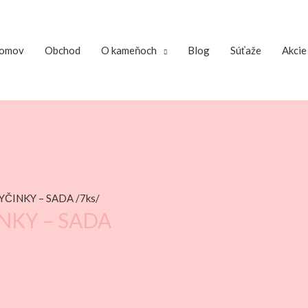
omov
Obchod
O kameňoch
Blog
Súťaže
Akcie
ČINKY – SADA /7ks/
NKY – SADA