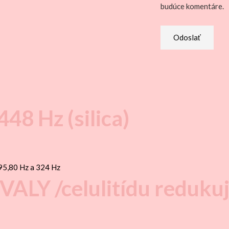
budúce komentáre.
8 Hz (silica)
ALY /celulitídu redukuj