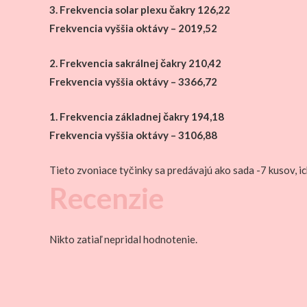
3. Frekvencia solar plexu čakry
126,22
Frekvencia vyššia
oktávy
–
2019,52
2.
Frekvencia sakrálnej čakry
210,42
Frekvencia vyššia
oktávy
–
3366,72
1. Frekvencia
základnej čakry
194,18
Frekvencia vyššia
oktávy
–
3106,88
Tieto zvoniace tyčinky sa predávajú ako sada -7 kusov, ic
Recenzie
Nikto zatiaľ nepridal hodnotenie.