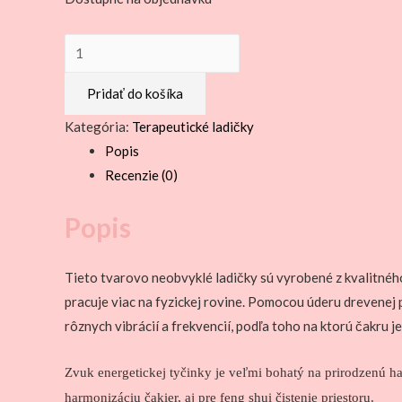
množstvo
ZVONIACE
Pridať do košíka
ČAKROVÉ
TYČINKY
Kategória:
Terapeutické ladičky
–
Popis
SADA
Recenzie (0)
/7ks/
Popis
Tieto tvarovo neobvyklé ladičky sú vyrobené z kvalitnéh
pracuje viac na fyzickej rovine. Pomocou úderu drevenej 
rôznych vibrácií a frekvencií, podľa toho na ktorú čakru j
Zvuk energetickej tyčinky je veľmi bohatý na prirodzenú ha
harmonizáciu čakier, aj pre feng shui čistenie priestoru.