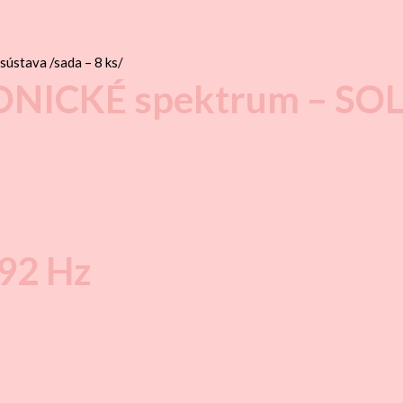
ONICKÉ spektrum – SO
792 Hz