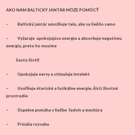
AKO NÁM BALTICKÝ JANTÁR MÔŽE POMÔCŤ
– Baltický jantár umožňuje telu, aby sa liečilo samo
– Vyžaruje upokojujúcu energiu a absorbuje negatívnu
energiu, preto ho musíme
často čistiť
– Upokojuje nervy a stimuluje intelekt
– Uvoľňuje éterické a fyzikálne energie, čistí životné
prostredie
– Úspešne pomáha v liečbe ľadvín a mechúra
– Prináša rozvahu