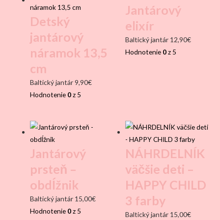
Jantárový
Detský
elixír
jantárový
Baltický jantár
12,90
€
náramok 13,5
Hodnotenie
0
z 5
cm
Baltický jantár
9,90
€
Hodnotenie
0
z 5
Jantárový
NÁHRDELNÍK
prsteň –
väčšie deti –
obdĺžnik
HAPPY CHILD
3 farby
Baltický jantár
15,00
€
Hodnotenie
0
z 5
Baltický jantár
15,00
€