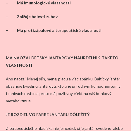
– Má imunologické vlastnosti
– Znižuje bolesti zubov
– Má protizápalové a terapeutické vlastnosti
MÁ NAOZAJ DETSKÝ JANTÁROVÝ NÁHRDELNÍK TAKÉTO
VLASTNOSTI
Áno naozaj. Menej slín, menej plaču a viac spánku. Baltický jantár
obsahuje kyselinu jantárovú, ktorá je prírodným komponentom v
tkanivách rastlín a preto má pozitívny efekt na náš bunkový
metabolizmus.
JE ROZDIEL VO FARBE JANTÁRU DÔLEŽITÝ
Z terapeutického hľadiska nie je rozdiel, či je jantár svetlého alebo