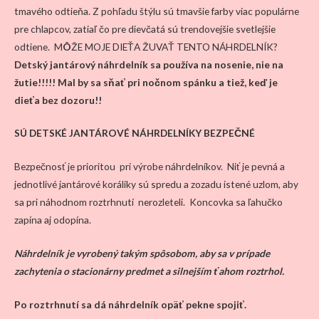
tmavého odtieňa. Z pohľadu štýlu sú tmavšie farby viac populárne
pre chlapcov, zatiaľ čo pre dievčatá sú trendovejšie svetlejšie
odtiene. M
Ô
ŽE MOJE DIEŤA ŽUVAŤ TENTO NÁHRDELNÍK?
Detský jantárový náhrdelník sa používa na nosenie, nie na
žutie!!!!! Mal by sa sňať pri nočnom spánku a tiež, keď je
dieťa bez dozoru!!
SÚ DETSKÉ JANTÁROVÉ NÁHRDELNÍKY BEZPEČNÉ
Bezpečnosť je prioritou pri výrobe náhrdelníkov. Niť je pevná a
jednotlivé jantárové koráliky sú spredu a zozadu istené uzlom, aby
sa pri náhodnom roztrhnutí nerozleteli. Koncovka sa ľahučko
zapína aj odopína.
Náhrdelník je vyrobený takým spôsobom, aby sa v prípade
zachytenia o stacionárny predmet a silnejším ťahom roztrhol.
Po roztrhnutí sa dá náhrdelník opäť pekne spojiť.