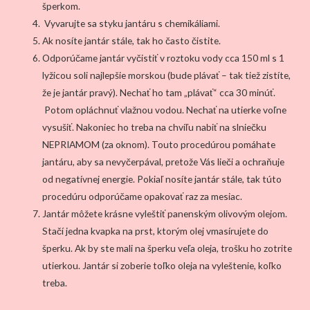
šperkom.
Vyvarujte sa styku jantáru s chemikáliami.
Ak nosíte jantár stále, tak ho často čistite.
Odporúčame jantár vyčistiť v roztoku vody cca 150 ml s 1
lyžicou soli najlepšie morskou (bude plávať – tak tiež zistíte,
že je jantár pravý). Nechať ho tam „plávať“ cca 30 minúť.
Potom opláchnuť vlažnou vodou. Nechať na utierke voľne
vysušiť. Nakoniec ho treba na chvíľu nabiť na slniečku
NEPRIAMOM (za oknom). Touto procedúrou pomáhate
jantáru, aby sa nevyčerpával, pretože Vás lieči a ochraňuje
od negatívnej energie. Pokiaľ nosíte jantár stále, tak túto
procedúru odporúčame opakovať raz za mesiac.
Jantár môžete krásne vyleštiť panenským olivovým olejom.
Stačí jedna kvapka na prst, ktorým olej vmasírujete do
šperku. Ak by ste mali na šperku veľa oleja, trošku ho zotrite
utierkou. Jantár si zoberie toľko oleja na vyleštenie, koľko
treba.