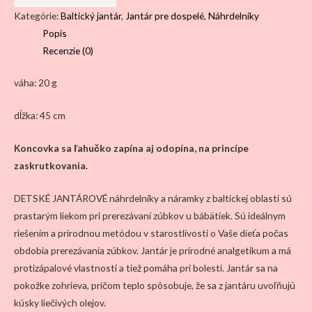
náhrdelník
Kategórie:
Baltický jantár
,
Jantár pre dospelé
,
Náhrdelníky
klasický
Popis
-
Recenzie (0)
mix
váha: 20 g
dĺžka: 45 cm
Koncovka sa ľahučko zapína aj odopína, na princípe
zaskrutkovania.
DETSKÉ JANTÁROVÉ náhrdelníky a náramky z baltickej oblasti sú
prastarým liekom pri prerezávaní zúbkov u bábätiek. Sú ideálnym
riešením a prírodnou metódou v starostlivosti o Vaše dieťa počas
obdobia prerezávania zúbkov. Jantár je prírodné analgetikum a má
protizápalové vlastnosti a tiež pomáha pri bolesti. Jantár sa na
pokožke zohrieva, pričom teplo spôsobuje, že sa z jantáru uvoľňujú
kúsky liečivých olejov.