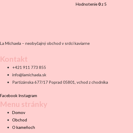
Hodnotenie
0
z 5
La Michaela – neobyčajný obchod v srdci kaviarne
Kontakt
+421 911 773 855
info@lamichaela.sk
Partizánska 677/17 Poprad 05801, vchod z chodníka
Facebook
Instagram
Menu stránky
Domov
Obchod
O kameňoch