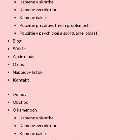
Kamene v skratke
Kamene zverokruhu
Kamene čakier
Použitie pri zdravotných problémoch
Použitie v psychickej a spirituálnej oblasti
Blog
Súťaže
Akcie u nás
O nás
Nápojový lístok
Kontakt
Domov
Obchod
O kameňoch
Kamene v skratke
Kamene zverokruhu
Kamene čakier