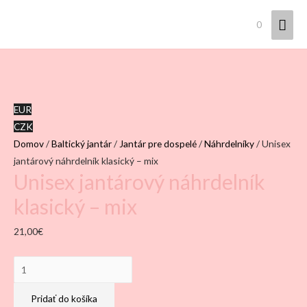
Hla
0
Men
EUR
CZK
Domov
/
Baltický jantár
/
Jantár pre dospelé
/
Náhrdelníky
/ Unisex
jantárový náhrdelník klasický – mix
Unisex jantárový náhrdelník
klasický – mix
21,00
€
množstvo
Unisex
jantárový
Pridať do košíka