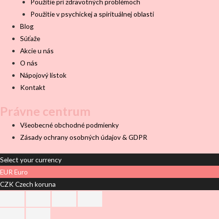
Použitie pri zdravotných problémoch
Použitie v psychickej a spirituálnej oblasti
Blog
Súťaže
Akcie u nás
O nás
Nápojový lístok
Kontakt
Právne centrum
Všeobecné obchodné podmienky
Zásady ochrany osobných údajov & GDPR
Select your currency
EUR
Euro
CZK
Czech koruna