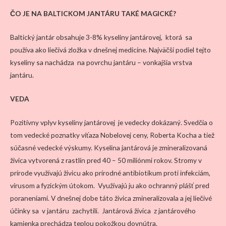
ČO JE NA BALTICKOM JANTÁRU TAKÉ MAGICKÉ?
Baltický jantár obsahuje 3-8% kyseliny jantárovej, ktorá sa
používa ako liečivá zložka v dnešnej medicíne. Najväčší podiel tejto
kyseliny sa nachádza na povrchu jantáru – vonkajšia vrstva
jantáru.
VEDA
Pozitívny vplyv kyseliny jantárovej je vedecky dokázaný. Svedčia o
tom vedecké poznatky víťaza Nobelovej ceny, Roberta Kocha a tiež
súčasné vedecké výskumy. Kyselina jantárová je zmineralizovaná
živica vytvorená z rastlín pred 40 – 50 miliónmi rokov. Stromy v
prírode využívajú živicu ako prírodné antibiotikum proti infekciám,
vírusom a fyzickým útokom. Využívajú ju ako ochranný plášť pred
poraneniami. V dnešnej dobe táto živica zmineralizovala a jej liečivé
účinky sa v jantáru zachytili. Jantárová živica z jantárového
kamienka prechádza teplou pokožkou dovnútra.