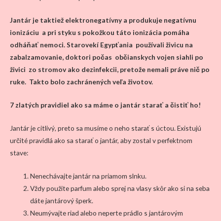
Jantár je taktiež elektronegatívny a produkuje negatívnu
ionizáciu a pri styku s pokožkou táto ionizácia pomáha
odháňať nemoci. Starovekí Egypťania používali živicu na
zabalzamovanie, doktori počas občianskych vojen siahli po
živici zo stromov ako dezinfekcii, pretože nemali práve nič po
ruke. Takto bolo zachránených veľa životov.
7 zlatých pravidiel ako sa máme o jantár starať a čistiť ho!
Jantár je citlivý, preto sa musíme o neho starať s úctou. Existujú
určité pravidlá ako sa starať o jantár, aby zostal v perfektnom
stave:
Nenechávajte jantár na priamom slnku.
Vždy použite parfum alebo sprej na vlasy skôr ako si na seba
dáte jantárový šperk.
Neumývajte riad alebo neperte prádlo s jantárovým