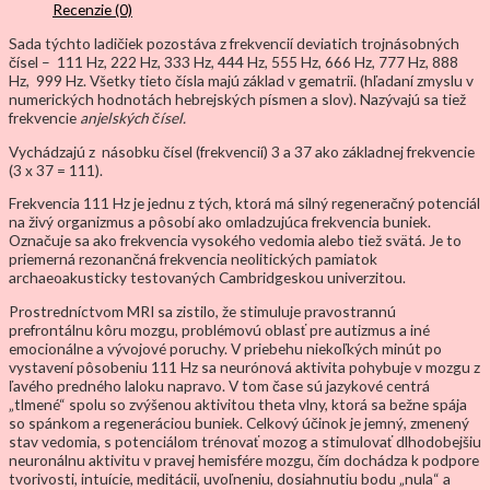
Recenzie (0)
Sada týchto ladičiek pozostáva z frekvencií deviatich trojnásobných
čísel – 111 Hz, 222 Hz, 333 Hz, 444 Hz, 555 Hz, 666 Hz, 777 Hz, 888
Hz, 999 Hz. Všetky tieto čísla majú základ v gematrii. (hľadaní zmyslu v
numerických hodnotách hebrejských písmen a slov). Nazývajú sa tiež
frekvencie
anjelských čísel.
Vychádzajú z násobku čísel (frekvencií) 3 a 37 ako základnej frekvencie
(3 x 37 = 111).
Frekvencia 111 Hz je jednu z tých, ktorá má silný regeneračný potenciál
na živý organizmus a pôsobí ako omladzujúca frekvencia buniek.
Označuje sa ako frekvencia vysokého vedomia alebo tiež svätá. Je to
priemerná rezonančná frekvencia neolitických pamiatok
archaeoakusticky testovaných Cambridgeskou univerzitou.
Prostredníctvom MRI sa zistilo, že stimuluje pravostrannú
prefrontálnu kôru mozgu, problémovú oblasť pre autizmus a iné
emocionálne a vývojové poruchy. V priebehu niekoľkých minút po
vystavení pôsobeniu 111 Hz sa neurónová aktivita pohybuje v mozgu z
ľavého predného laloku napravo. V tom čase sú jazykové centrá
„tlmené“ spolu so zvýšenou aktivitou theta vlny, ktorá sa bežne spája
so spánkom a regeneráciou buniek. Celkový účinok je jemný, zmenený
stav vedomia, s potenciálom trénovať mozog a stimulovať dlhodobejšiu
neuronálnu aktivitu v pravej hemisfére mozgu, čím dochádza k podpore
tvorivosti, intuície, meditácii, uvoľneniu, dosiahnutiu bodu „nula“ a