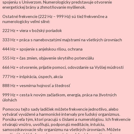
spojeniu s Univerzom. Numerologicky predstavuje otvorenie
energetickej brány a zhmotňovanie myšlienok.
Ostatné frekvencie (222 Hz – 999 Hz) sú tiež frekvenčne a
numerologicky veľmi silné:
222 Hz = viera v božský poriadok
333 Hz = práca s nanebovzatými majstrami na všetkých úrovniach
444 Hz = spojenie s anjelskou ríšou, ochrana
555 Hz = čas zmien, objavenie skrytého potenciálu
666 Hz = otvorenie, prijatie pomoci, odovzdanie sa Vyššej múdrosti
777 Hz = inšpirácia, úspech, akcia
888 Hz = vesmírna hojnosť a štedrosť
999 Hz = cesta k novým začiatkom, energia, práca na životných
úlohách
Pomocou tejto sady ladičiek môžete frekvencie jednotlivo, alebo
vytvárať vyvážené a harmonické intervaly pre ľudský organizmus.
Ponúka veľa tým, ktorí pracujú s číslami a numerológiou. Ich frekvencie
otvárajú vnútro, uvoľňujú, podporujú meditácie, intuíciu,
samoozdravovacie sily organizmu na všetkých úrovniach. Môžete