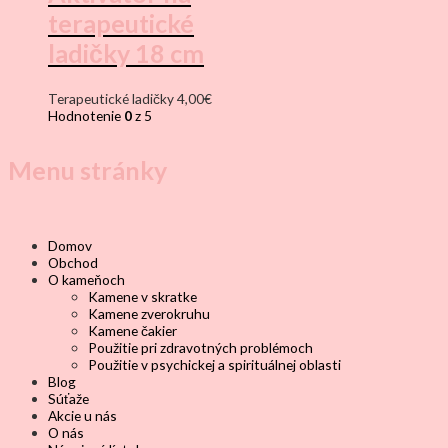
terapeutické
ladičky 18 cm
Terapeutické ladičky
4,00
€
Hodnotenie
0
z 5
Menu stránky
Domov
Obchod
O kameňoch
Kamene v skratke
Kamene zverokruhu
Kamene čakier
Použitie pri zdravotných problémoch
Použitie v psychickej a spirituálnej oblasti
Blog
Súťaže
Akcie u nás
O nás