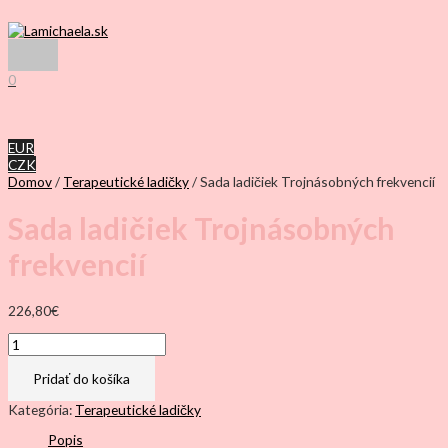
0
EUR
CZK
Domov
/
Terapeutické ladičky
/ Sada ladičiek Trojnásobných frekvencií
Sada ladičiek Trojnásobných
frekvencií
226,80
€
Pridať do košíka
Kategória:
Terapeutické ladičky
Popis