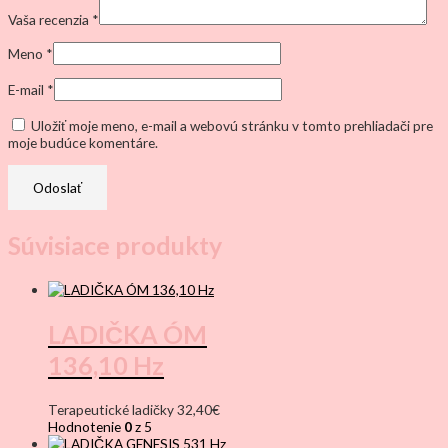
Vaša recenzia
*
Meno
*
E-mail
*
Uložiť moje meno, e-mail a webovú stránku v tomto prehliadači pre
moje budúce komentáre.
Súvisiace produkty
LADIČKA ÓM
136,10 Hz
Terapeutické ladičky
32,40
€
Hodnotenie
0
z 5