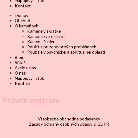
Nápojový lístok
Kontakt
Domov
Obchod
O kameňoch
Kamene v skratke
Kamene zverokruhu
Kamene čakier
Použitie pri zdravotných problémoch
Použitie v psychickej a spirituálnej oblasti
Blog
Súťaže
Akcie u nás
O nás
Nápojový lístok
Kontakt
Právne centrum
Všeobecné obchodné podmienky
Zásady ochrany osobných údajov & GDPR