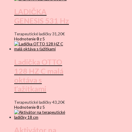
LADIČKA
GENESIS 531 Hz
Terapeutické ladičky
31,20
€
Hodnotenie
0
z 5
Ladička OTTO
128 HZ C malá
oktáva s
ťažítkami
Terapeutické ladičky
43,20
€
Hodnotenie
0
z 5
Aktivátor na