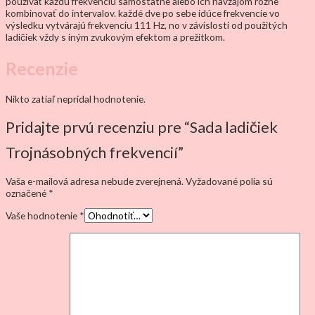
používať každú frekvenciu samostatne alebo ich navzájom rôzne
kombinovať do intervalov. každé dve po sebe idúce frekvencie vo
výsledku vytvárajú frekvenciu 111 Hz, no v závislosti od použitých
ladičiek vždy s iným zvukovým efektom a prežitkom.
Recenzie
Nikto zatiaľ nepridal hodnotenie.
Pridajte prvú recenziu pre “Sada ladičiek
Trojnásobných frekvencií”
Vaša e-mailová adresa nebude zverejnená.
Vyžadované polia sú
označené
*
Vaše hodnotenie
*