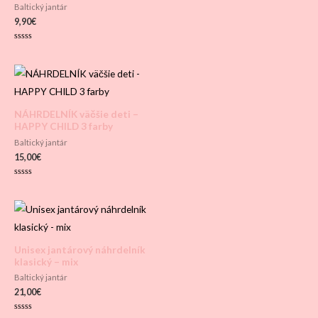
Baltický jantár
9,90
€
Hodnotenie
0
z
5
NÁHRDELNÍK väčšie deti –
HAPPY CHILD 3 farby
Baltický jantár
15,00
€
Hodnotenie
0
z
5
Unisex jantárový náhrdelník
klasický – mix
Baltický jantár
21,00
€