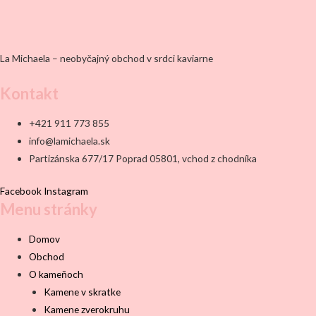
Hodnotenie
0
z
5
La Michaela – neobyčajný obchod v srdci kaviarne
Kontakt
+421 911 773 855
info@lamichaela.sk
Partizánska 677/17 Poprad 05801, vchod z chodníka
Facebook
Instagram
Menu stránky
Domov
Obchod
O kameňoch
Kamene v skratke
Kamene zverokruhu