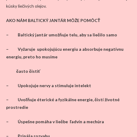
kúsky liečivých olejov.
AKO NÁM BALTICKÝ JANTÁR MÔŽE POMÔCŤ
– Baltický jantár umožňuje telu, aby sa liečilo samo
– Vyžaruje upokojujúcu energiu a absorbuje negatívnu
energiu, preto ho musíme
často čistiť
– Upokojuje nervy a stimuluje intelekt
– Uvoľňuje éterické a fyzikálne energie, čistí životné
prostredie
– Úspešne pomáha v liečbe ľadvín a mechúra
– Prináša rozvahu