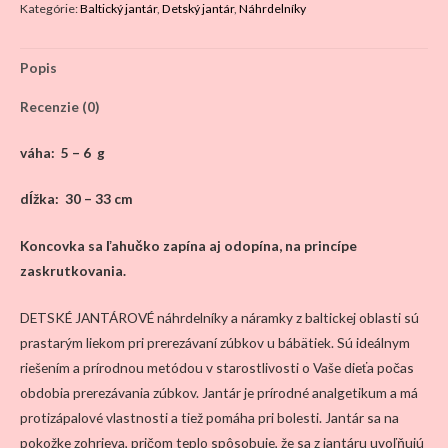
Kategórie:
Baltický jantár
,
Detský jantár
,
Náhrdelníky
deti
-
Popis
PRECIOUS
BABY
Recenzie (0)
4
farby
váha: 5 – 6 g
dĺžka: 30 – 33 cm
Koncovka sa ľahučko zapína aj odopína, na princípe
zaskrutkovania.
DETSKÉ JANTÁROVÉ náhrdelníky a náramky z baltickej oblasti sú
prastarým liekom pri prerezávaní zúbkov u bábätiek. Sú ideálnym
riešením a prírodnou metódou v starostlivosti o Vaše dieťa počas
obdobia prerezávania zúbkov. Jantár je prírodné analgetikum a má
protizápalové vlastnosti a tiež pomáha pri bolesti. Jantár sa na
pokožke zohrieva, pričom teplo spôsobuje, že sa z jantáru uvoľňujú