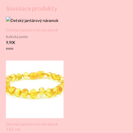
Súvisiace produkty
Detský jantárový náramok
Baltický jantár
9,90
€
Hodnotenie
0
z
5
Detský jantárový náramok
13,5 cm