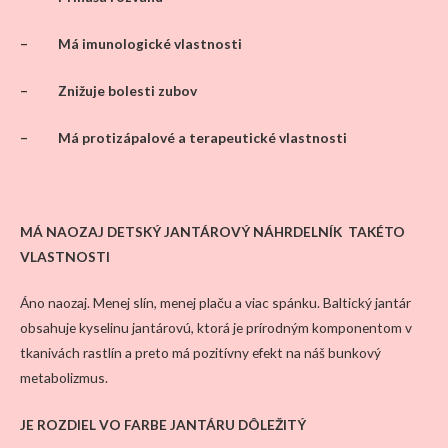
– Má imunologické vlastnosti
– Znižuje bolesti zubov
– Má protizápalové a terapeutické vlastnosti
MÁ NAOZAJ DETSKÝ JANTÁROVÝ NÁHRDELNÍK TAKÉTO
VLASTNOSTI
Áno naozaj. Menej slín, menej plaču a viac spánku. Baltický jantár
obsahuje kyselinu jantárovú, ktorá je prírodným komponentom v
tkanivách rastlín a preto má pozitívny efekt na náš bunkový
metabolizmus.
JE ROZDIEL VO FARBE JANTÁRU DÔLEŽITÝ