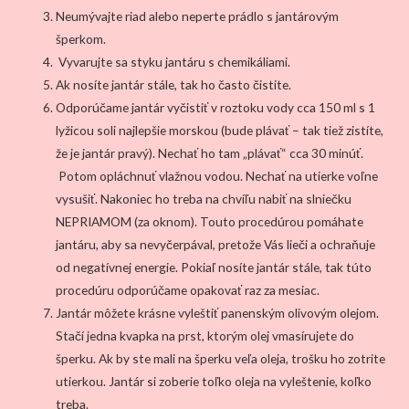
Neumývajte riad alebo neperte prádlo s jantárovým
šperkom.
Vyvarujte sa styku jantáru s chemikáliami.
Ak nosíte jantár stále, tak ho často čistite.
Odporúčame jantár vyčistiť v roztoku vody cca 150 ml s 1
lyžicou soli najlepšie morskou (bude plávať – tak tiež zistíte,
že je jantár pravý). Nechať ho tam „plávať“ cca 30 minúť.
Potom opláchnuť vlažnou vodou. Nechať na utierke voľne
vysušiť. Nakoniec ho treba na chvíľu nabiť na slniečku
NEPRIAMOM (za oknom). Touto procedúrou pomáhate
jantáru, aby sa nevyčerpával, pretože Vás lieči a ochraňuje
od negatívnej energie. Pokiaľ nosíte jantár stále, tak túto
procedúru odporúčame opakovať raz za mesiac.
Jantár môžete krásne vyleštiť panenským olivovým olejom.
Stačí jedna kvapka na prst, ktorým olej vmasírujete do
šperku. Ak by ste mali na šperku veľa oleja, trošku ho zotrite
utierkou. Jantár si zoberie toľko oleja na vyleštenie, koľko
treba.