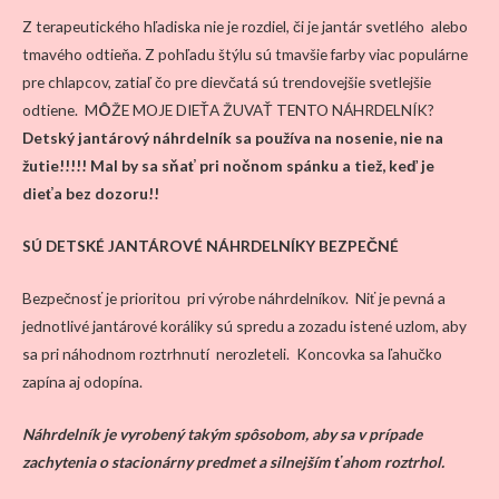
Z terapeutického hľadiska nie je rozdiel, či je jantár svetlého alebo
tmavého odtieňa. Z pohľadu štýlu sú tmavšie farby viac populárne
pre chlapcov, zatiaľ čo pre dievčatá sú trendovejšie svetlejšie
odtiene. M
Ô
ŽE MOJE DIEŤA ŽUVAŤ TENTO NÁHRDELNÍK?
Detský jantárový náhrdelník sa používa na nosenie, nie na
žutie!!!!! Mal by sa sňať pri nočnom spánku a tiež, keď je
dieťa bez dozoru!!
SÚ DETSKÉ JANTÁROVÉ NÁHRDELNÍKY BEZPEČNÉ
Bezpečnosť je prioritou pri výrobe náhrdelníkov. Niť je pevná a
jednotlivé jantárové koráliky sú spredu a zozadu istené uzlom, aby
sa pri náhodnom roztrhnutí nerozleteli. Koncovka sa ľahučko
zapína aj odopína.
Náhrdelník je vyrobený takým spôsobom, aby sa v prípade
zachytenia o stacionárny predmet a silnejším ťahom roztrhol.