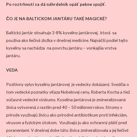
Po roztrhnutí sa dá náhrdelník opäť pekne spojiť.
ČO JE NA BALTICKOM JANTÁRU TAKÉ MAGICKÉ?
Baltický jantár obsahuje 3-8% kyseliny jantárovej, ktorá sa
používa ako liečivá zložka v dnešnej medicíne. Najväčší podiel tejto
kyseliny sa nachádza na povrchu jantáru – vonkajšia vrstva
jantáru.
VEDA
Pozitívny vplyv kyseliny jantárovej je vedecky dokázaný. Svedčia o
tom vedecké poznatky víťaza Nobelovej ceny, Roberta Kocha a tiež
súčasné vedecké výskumy. Kyselina jantárová je zmineralizovaná
živica vytvorená z rastlín pred 40 – 50 miliónmi rokov. Stromy v
prírode využívajú živicu ako prírodné antibiotikum proti infekciám,
vírusom a fyzickým útokom. Využívajú ju ako ochranný plášť pred
poraneniami. V dnešnej dobe táto živica zmineralizovala a jej liečivé