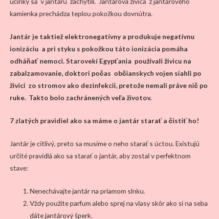
účinky sa v jantáru zachytili. Jantárová živica z jantárového
kamienka prechádza teplou pokožkou dovnútra.
Jantár je taktiež elektronegatívny a produkuje negatívnu
ionizáciu a pri styku s pokožkou táto ionizácia pomáha
odháňať nemoci. Starovekí Egypťania používali živicu na
zabalzamovanie, doktori počas občianskych vojen siahli po
živici zo stromov ako dezinfekcii, pretože nemali práve nič po
ruke. Takto bolo zachránených veľa životov.
7 zlatých pravidiel ako sa máme o jantár starať a čistiť ho!
Jantár je citlivý, preto sa musíme o neho starať s úctou. Existujú
určité pravidlá ako sa starať o jantár, aby zostal v perfektnom
stave:
Nenechávajte jantár na priamom slnku.
Vždy použite parfum alebo sprej na vlasy skôr ako si na seba
dáte jantárový šperk.