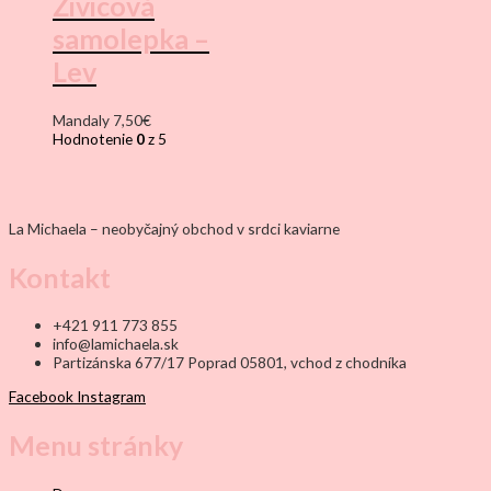
Živicová
samolepka –
Lev
Mandaly
7,50
€
Hodnotenie
0
z 5
La Michaela – neobyčajný obchod v srdci kaviarne
Kontakt
+421 911 773 855
info@lamichaela.sk
Partizánska 677/17 Poprad 05801, vchod z chodníka
Facebook
Instagram
Menu stránky