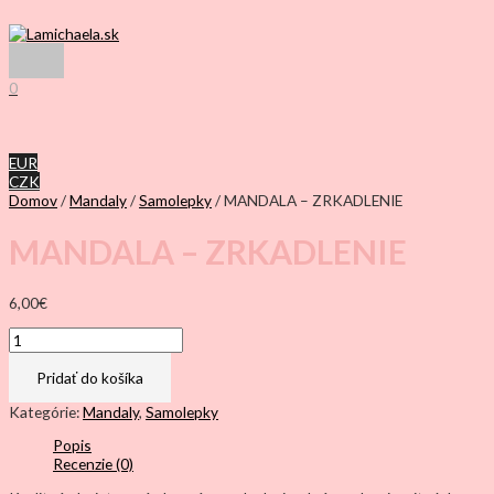
Preskočiť
na
obsah
Hlavné
Menu
0
EUR
CZK
Domov
/
Mandaly
/
Samolepky
/ MANDALA – ZRKADLENIE
MANDALA – ZRKADLENIE
6,00
€
množstvo
MANDALA
–
Pridať do košíka
ZRKADLENIE
Kategórie:
Mandaly
,
Samolepky
Popis
Recenzie (0)