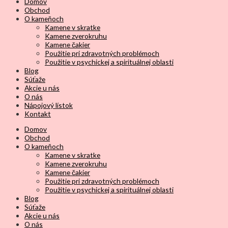
Domov
Obchod
O kameňoch
Kamene v skratke
Kamene zverokruhu
Kamene čakier
Použitie pri zdravotných problémoch
Použitie v psychickej a spirituálnej oblasti
Blog
Súťaže
Akcie u nás
O nás
Nápojový lístok
Kontakt
Domov
Obchod
O kameňoch
Kamene v skratke
Kamene zverokruhu
Kamene čakier
Použitie pri zdravotných problémoch
Použitie v psychickej a spirituálnej oblasti
Blog
Súťaže
Akcie u nás
O nás