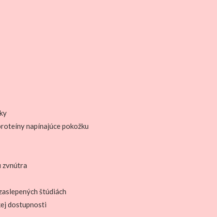
žky
roteíny napínajúce pokožku
u zvnútra
 zaslepených štúdiách
ej dostupnosti