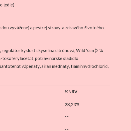
o jedle)
dou vyváženej a pestrej stravy. a zdravého životného
 regulátor kyslosti: kyselina citrónová, Wild Yam (2 %
a-tokoferylacetát, potravinárske sladidlo:
D-pantotenát vápenatý, síran meďnatý, tiamínhydrochlorid,
%NRV
28,23%
**
**