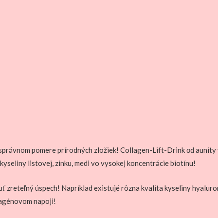
v správnom pomere prírodných zložiek! Collagen-Lift-Drink оd aunity 
seliny listovej, zinku, medi vo vysokej koncentrácie biotínu!
reteľný úspech! Napríklad existujé rôzna kvalita kyseliny hyaluron
lagénovom napoji!