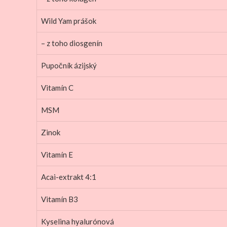
Wild Yam prášok
– z toho diosgenín
Pupočník ázijský
Vitamín C
MSM
Zinok
Vitamín E
Acai-extrakt 4:1
Vitamín B3
Kyselina hyalurónová