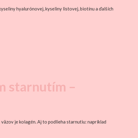
yseliny hyalurónovej, kyseliny listovej, biotínu a ďalších
m starnutím –
a väzov je kolagén. Aj to podlieha starnutiu: napríklad