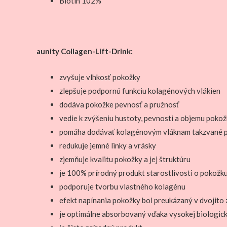
Biotín 102%
aunity Collagen-Lift-Drink:
zvyšuje vlhkosť pokožky
zlepšuje podpornú funkciu kolagénových vlákien
dodáva pokožke pevnosť a pružnosť
vedie k zvýšeniu hustoty, pevnosti a objemu poko
pomáha dodávať kolagénovým vláknam takzvané p
redukuje jemné linky a vrásky
zjemňuje kvalitu pokožky a jej štruktúru
je 100% prírodný produkt starostlivosti o pokožk
podporuje tvorbu vlastného kolagénu
efekt napínania pokožky bol preukázaný v dvojito
je optimálne absorbovaný vďaka vysokej biologick