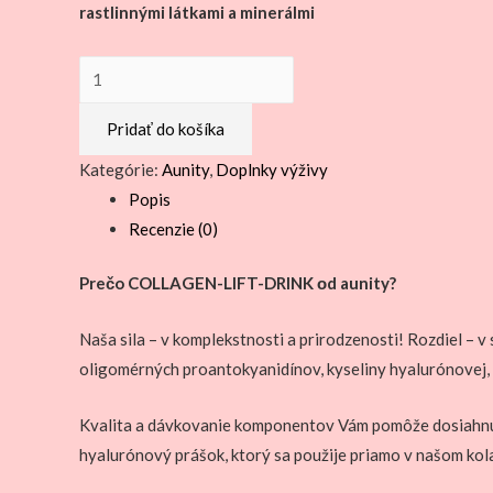
rastlinnými látkami a minerálmi
množstvo
COLLAGEN-
Pridať do košíka
LIFT-
DRINK
Kategórie:
Aunity
,
Doplnky výživy
-
Popis
S
Recenzie (0)
JAHODOVOU
PRÍCHUŤOU
Prečo COLLAGEN-LIFT-DRINK оd aunity?
Naša sila – v komplekstnosti a prirodzenosti! Rozdiel – 
oligomérných proantokyanidínov, kyseliny hyalurónovej, ky
Kvalita a dávkovanie komponentov Vám pomôže dosiahnuť z
hyalurónový prášok, ktorý sa použije priamo v našom ko