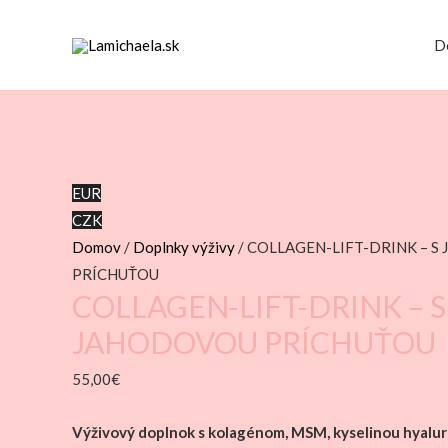
D
EUR
CZK
Domov
/
Doplnky výživy
/ COLLAGEN-LIFT-DRINK – 
PRÍCHUŤOU
COLLAGEN-LIFT-DRINK – S
JAHODOVOU PRÍCHUŤOU
55,00
€
Výživový doplnok s kolagénom, MSM, kyselinou hyalur