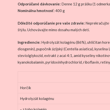
Odporúčané dávkovanie:
Denne 12 g prášku (1 odmerka) 
Nominálna hmotnosť:
400 g
Dôležité odporúčanie pre vaše zdravie:
Neprekračujte 
štýlu. Uchovávajte mimo dosahu malých detí.
Ingrediencie:
Hydrolyzát kolagénu (86%), uhličitan horeč
diosgenín), pupočník ázijský (Centella asiatica), kyseli
steviolglykozid, extrakt z acai 4:1, amid kyseliny nikotí
kyanokobalamín, pyridoxínhydrochlorid, riboflavín, retinyl
Horčík
Hydrolyzát kolagénu
– z toho kolagén