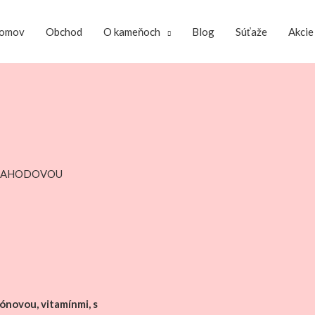
omov
Obchod
O kameňoch
Blog
Súťaže
Akcie
S JAHODOVOU
ónovou, vitamínmi, s