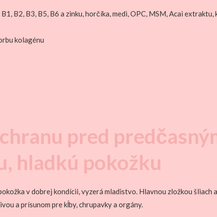
, B1, B2, B3, B5, B6 a zinku, horčíka, medi, OPC, MSM, Acai extraktu, k
vorbu kolagénu
 ochranu pred predčasný
u, hladkú pokožku
e pokožka v dobrej kondícii, vyzerá mladistvo. Hlavnou zložkou šliach 
ivou a prísunom pre kĺby, chrupavky a orgány.