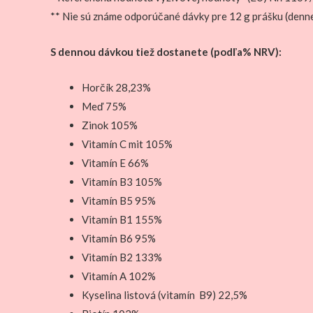
** Nie sú známe odporúčané dávky pre 12 g prášku (denn
S dennou dávkou tiež dostanete (podľa% NRV):
Horčík 28,23%
Meď 75%
Zinok 105%
Vitamín C mit 105%
Vitamín E 66%
Vitamín B3 105%
Vitamín B5 95%
Vitamín B1 155%
Vitamín B6 95%
Vitamín B2 133%
Vitamín A 102%
Kyselina listová (vitamín B9) 22,5%