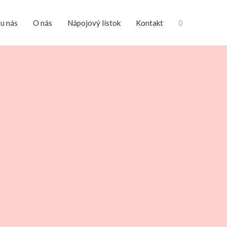
 u nás
O nás
Nápojový lístok
Kontakt
0