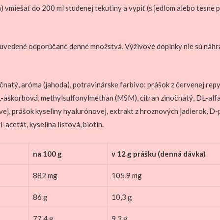
vmiešať do 200 ml studenej tekutiny a vypiť (s jedlom alebo tesne p
uvedené odporúčané denné množstvá. Výživové doplnky nie sú náhra
natý, aróma (jahoda), potravinárske farbivo: prášok z červenej repy,
na L-askorbová, methylsulfonylmethan (MSM), citran zinočnatý, DL-alf
novej, prášok kyseliny hyalurónovej, extrakt z hroznových jadierok, 
-acetát, kyselina listová, biotín.
na 100 g
v 12 g prášku
(denná dávka)
882 mg
105,9 mg
86 g
10,3 g
77,4 g
9,3 g