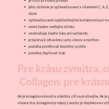
je čisto prírodný produkt
jeho zloženie je optimalizované s vitamínmi C, A, E
látok
optimalizované najdôležitejšími kofaktormi pre t
nemá žiadne vedľajšie účinky
neobsahuje žiadne tuky ani sacharidy
prispieva k zdravému rastu vlasov a nechtov
pomáha posilňovať imunitný systém
pomáha zlepšovať zrak
Pre krásu zvnútra,
Collagen: pre krásn
Ak je kolagénová kostra stabilná, cíti sa pružnejšia. Ak j
visiace líca. Kolagénový nápoj z aunity je doplnkovou výž