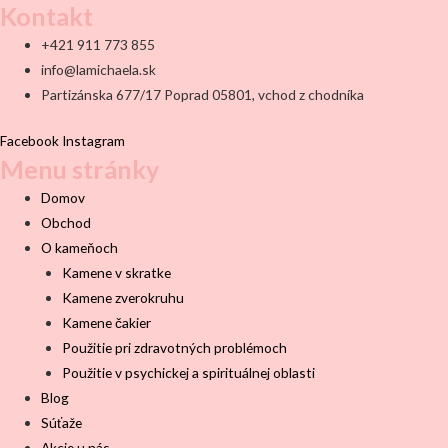
Kontakt
+421 911 773 855
info@lamichaela.sk
Partizánska 677/17 Poprad 05801, vchod z chodníka
Facebook
Instagram
Menu stránky
Domov
Obchod
O kameňoch
Kamene v skratke
Kamene zverokruhu
Kamene čakier
Použitie pri zdravotných problémoch
Použitie v psychickej a spirituálnej oblasti
Blog
Súťaže
Akcie u nás