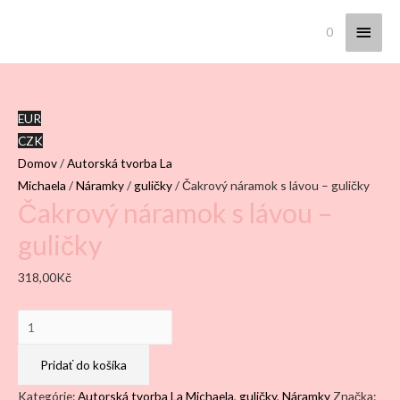
Hlav
0
Menu
EUR
CZK
Domov
/
Autorská tvorba La
Michaela
/
Náramky
/
guličky
/ Čakrový náramok s lávou – guličky
Čakrový náramok s lávou –
guličky
318,00
Kč
množstvo
Čakrový
náramok
Pridať do košíka
s
Kategórie:
Autorská tvorba La Michaela
,
guličky
,
Náramky
Značka: