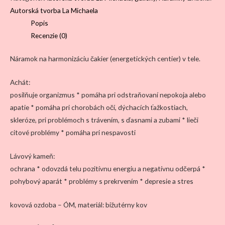
lávou
Autorská tvorba La Michaela
-
Popis
guličky
Recenzie (0)
Náramok na harmonizáciu čakier (energetických centier) v tele.
Achát:
posilňuje organizmus * pomáha pri odstraňovaní nepokoja alebo
apatie * pomáha pri chorobách očí, dýchacích ťažkostiach,
skleróze, pri problémoch s trávením, s ďasnami a zubami * lieči
citové problémy * pomáha pri nespavosti
Lávový kameň:
ochrana * odovzdá telu pozitívnu energiu a negatívnu odčerpá *
pohybový aparát * problémy s prekrvením * depresie a stres
kovová ozdoba – ÓM, materiál: bižutérny kov