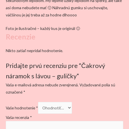
sekundovým lepidlom. My lepíme uzlíky lepidlom na šperky, ale také
asi doma nebudete mať 🙂 Náhradnú gumku si uschovajte,
väčšinou je jej treba až za hodne dlhoooo
Foto je ilustračné – každý kus je originál 🙂
Recenzie
Nikto zatiaľ nepridal hodnotenie.
Pridajte prvú recenziu pre “Čakrový
náramok s lávou – guličky”
Vaša e-mailová adresa nebude zverejnená.
Vyžadované polia sú
označené
*
Vaše hodnotenie
*
Vaša recenzia
*