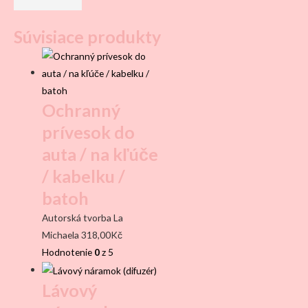
Súvisiace produkty
Ochranný
prívesok do
auta / na kľúče
/ kabelku /
batoh
Autorská tvorba La
Michaela
318,00
Kč
Hodnotenie
0
z 5
Lávový