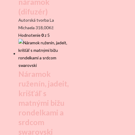
náramok
(difuzér)
Autorská tvorba La
Michaela
318,00
Kč
Hodnotenie
0
z 5
Náramok
ruženín, jadeit,
krišťáľ s
matnými bižu
rondelkami a
srdcom
swarovski