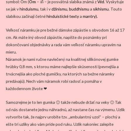
symbol: Óm (
Óm
– ॐ – je posvátná slabika známá z
Véd
. Vyskytuje
se jak v
hinduismu
, tak i v
džinismu
,
buddhismu
a
sikhismu
. Touto
slabikou začínají četné
hinduistické texty
a
mantry).
Veľkosť náramku je pre bežné dámske zápästie s obvodom 16 až 17
cm. Ak máte iný obvod zápästie, napíšte do poznámky pri
dokončovaní objednávky a rada vám veľkosť náramku upravím na
mieru.
Náramok je nami ručne navlečený na kvalitnej silikónovej gumke
hrúbky 0,8 mm, s ktorou máme najlepšie skúsenosti (pevnejšia a
trvácnejšia ako ploché gumičky, na ktorých sa bežne náramky
predávajú). Nech vám náramok robí radosť a pomáha v
každodennom živote ❤
Samozrejme je to len gumka 🙂 takže nebude držať na veky 🙂 Tak
od nás dostanete jednu náhradnú, až nastane čas na výmenu. Uzlík
vytvoríte tak, že najprv urobíte tzv. „ambulantný uzol“ – plochý a
ešte tri uzlíky ako vám príde pod ruku. Uzlík nakoniec zalepíte