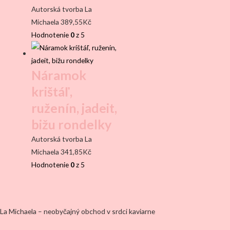
Autorská tvorba La
Michaela
389,55
Kč
Hodnotenie
0
z 5
Náramok
krištáľ,
ruženín, jadeit,
bižu rondelky
Autorská tvorba La
Michaela
341,85
Kč
Hodnotenie
0
z 5
La Michaela – neobyčajný obchod v srdci kaviarne