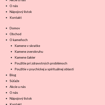
O nás
Nápojový lístok
Kontakt
Domov
Obchod
O kameňoch
Kamene v skratke
Kamene zverokruhu
Kamene čakier
Použitie pri zdravotných problémoch
Použitie v psychickej a spirituálnej oblasti
Blog
Súťaže
Akcie u nás
O nás
Nápojový lístok
Kontakt